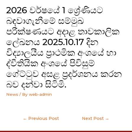
2026 වර්ෂයේ 1 ශ්‍රේණියට
බඳවාගැනීමේ සම්මුඛ
පරීක්ෂණයට අදාළ තාවකාලික
ලේඛනය 2025.10.17 දින
විද්‍යාලයීය ප්‍රාථමික අංශයේ හා
ද්වීතියික අංශයේ පිවිසුම්
ගේට්ටුව අසළ ප්‍රදර්ශනය කරන
බව දන්වා සිටිමි.
News
/ By
web-admin
Post
←
Previous Post
Next Post
→
navigation