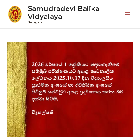
Samudradevi Balika
Vidyalaya
Mai
Nugegoda
Men