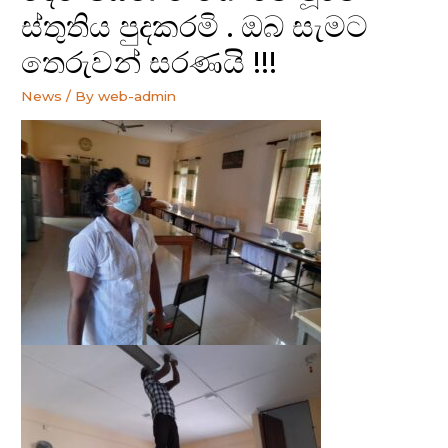
ස්තුතිය පුදකරමි . ඔබ සැමට
තෙරුවන් සරණයි !!!
News
/ By
web-admin