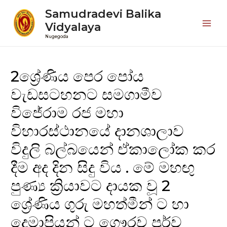
Samudradevi Balika
Vidyalaya
Mai
Nugegoda
Men
2ශ්‍රේණිය පෙර පෝය
වැඩසටහනට සමගාමීව
විජේරාම රජ මහා
විහාරස්ථානයේ දානශාලාව
විදුලි බල්බයෙන් ඒකාලෝක කර
දීම අද දින සිදු විය . මේ මහඟු
පුණ්‍ය ක්‍රියාවට දායක වූ 2
ශ්‍රේණිය ගුරු මහත්මීන් ට හා
දෙමාපියන් ට ගෞරව පූර්ව