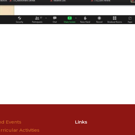
n
d Events
Links
rricular Activities