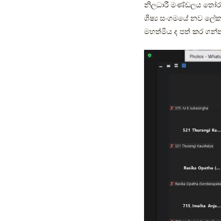
නිලධාරී මණ්ඩලය තෝරා ග
ශිෂ්‍ය සංගමයේ නව ලේ
මහත්මිය ද පත් කර ගන්න