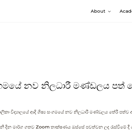
About
Acad
 සංගමයේ නව නිලධාරී මණ්ඩලය පත් ව
බාලිකා විද්‍යාලයේ ආදි ශිෂ්‍ය සංගමයේ නව නිලධාරී මණ්ඩලය තේරී පත්ව
නි දින මාර්ග ගතව Zoom තාක්ෂණය ඔස්සේ පවත්වන ලද රැස්වීමේ දී 