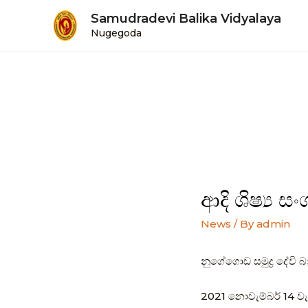
Samudradevi Balika Vidyalaya
Nugegoda
ආදි ශිෂ්‍ය
News
/ By
admin
නුගේගොඩ සමුද්‍ර දේවි 
2021 නොවැම්බර් 14 වැ