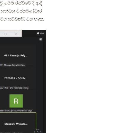
 මෙම රැස්වීමේ දී ආදි
න්ධ්‍යා විජයබණ්ඩාර
ග සම්බන්ධ විය හැක.