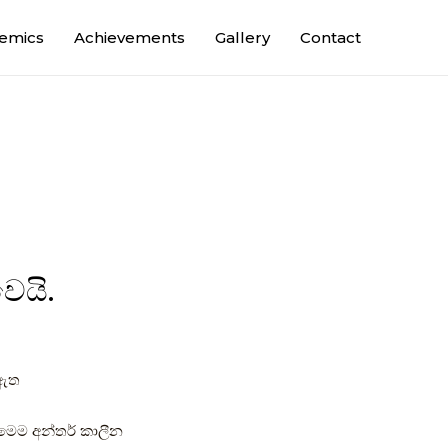
emics
Achievements
Gallery
Contact
ෙයි.
 ඇත
මෙම අන්තර් කාලීන