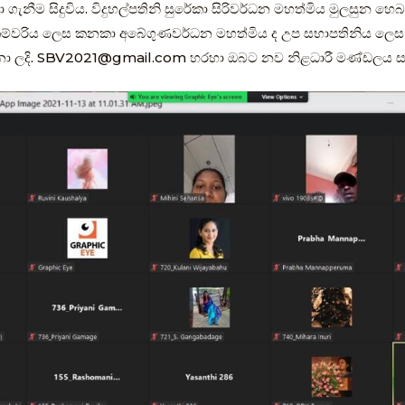
ැනීම සිදුවිය. විදුහල්පතිනි සුරේකා සිරිවර්ධන මහත්මිය මුලසුන හෙබවූ
කම්වරිය ලෙස කනකා අබේගුණවර්ධන මහත්මිය ද උප සභාපතිනිය ලෙස ස
ා ලදි.
SBV2021@gmail.com
හරහා ඔබට නව නිළධාරී මණ්ඩලය සම